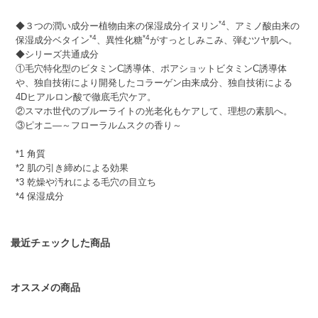
*4
◆３つの潤い成分ー植物由来の保湿成分イヌリン
、アミノ酸由来の
*4
*4
保湿成分ベタイン
、異性化糖
がすっとしみこみ、弾むツヤ肌へ。
◆シリーズ共通成分
①毛穴特化型のビタミンC誘導体、ポアショットビタミンC誘導体
や、独自技術により開発したコラーゲン由来成分、独自技術による
4Dヒアルロン酸で徹底毛穴ケア。
②スマホ世代のブルーライトの光老化もケアして、理想の素肌へ。
③ピオニ―～フローラルムスクの香り～
*1 角質
*2 肌の引き締めによる効果
*3 乾燥や汚れによる毛穴の目立ち
*4 保湿成分
最近チェックした商品
オススメの商品