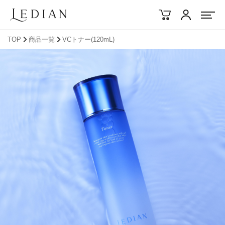
アカウント
TOP
商品一覧
VCトナー(120mL)