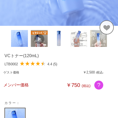
VCトナー(120mL)
★
★
★
★
★
LTB0002
4.4 (5)
￥2,500
税込
ゲスト価格
(
)
?
￥750
メンバー価格
(
)
税込
カラー：