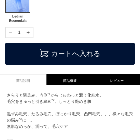
Ledian
Essencials
1
カートへ入れる
商品説明
商品概要
レビュー
*1
さらりと馴染み、内側
からじゅわっと潤う化粧水。
*2
毛穴をきゅっと引き締め
、しっとり艶めき肌
黒ずみ毛穴、たるみ毛穴、ぽっかり毛穴、凸凹毛穴、、、様々な毛穴
*3
の悩み
にー。
素肌なめらか、潤って、毛穴ケア
-----